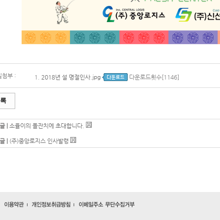
첨부 :
1.
2018년 설 명절인사.jpg
다운로드횟수[1146]
록
글 |
소율이의 돌잔치에 초대합니다.
글 |
(주)중앙로지스 인사발령